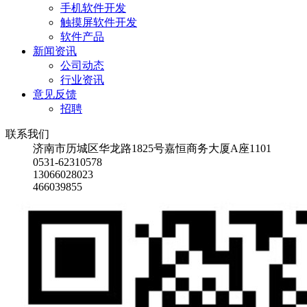
手机软件开发
触摸屏软件开发
软件产品
新闻资讯
公司动态
行业资讯
意见反馈
招聘
联系我们
济南市历城区华龙路1825号嘉恒商务大厦A座1101
0531-62310578
13066028023
466039855