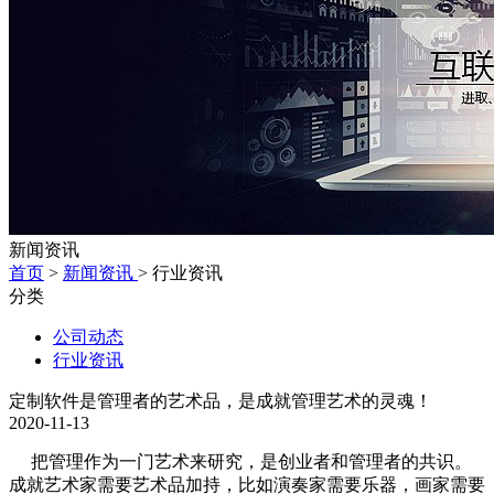
新闻资讯
首页
>
新闻资讯
> 行业资讯
分类
公司动态
行业资讯
定制软件是管理者的艺术品，是成就管理艺术的灵魂！
2020-11-13
把管理作为一门艺术来研究，是创业者和管理者的共识。
成就艺术家需要艺术品加持，比如演奏家需要乐器，画家需要